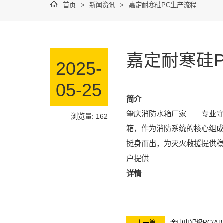
首页
>
新闻资讯
>
嘉定耐寒硅PC生产流程
嘉定耐寒硅
2025-
05-25
简介
肇庆消防水箱厂家——专业守
浏览量: 162
箱，作为消防系统的核心组
挺身而出，为灭火救援提供
户提供
详情
金山电镀级PC/A
上一篇