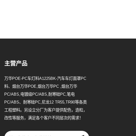
主营产品
万华POE-PC车灯料A1225BK-汽车车灯面罩PC
料、烟台万华POE,烟台万华PC ,烟台万华
PC/ABS,电镀级PC/ABS,耐寒硅PC,笔电
PC/ABS、耐寒硅PC,尼龙12 TR55,TR90等各类
工程塑料。另设立分厂为客户提供配色，造粒，
改性等服务，满足各个客户不同层次的需求！