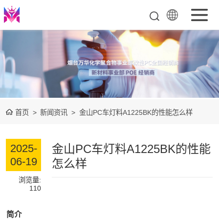
PC(聚碳酸酯)
POE（聚烯烃弹
性体）
PC合金
首页
>
新闻资讯
>
金山PC车灯料A1225BK的性能怎么样
(PC/ABS,PC/PBT,PC/ASA)
PMMA(聚甲基丙
金山PC车灯料A1225BK的性能
2025-
烯酸甲酯)
万华化学PA12车
06-19
怎么样
用塑料
TPU（热塑性聚
浏览量:
110
氨酯树脂）
简介