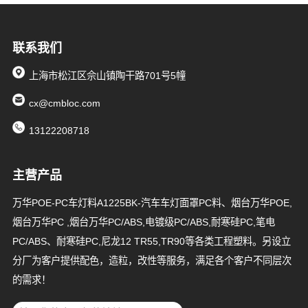
联系我们
上海市松江区佘山镇陶干路701号5幢
cx@cmbloc.com
13122208718
主营产品
万华POE-PC车灯料A1225BK-汽车车灯面罩PC料、烟台万华POE,
烟台万华PC ,烟台万华PC/ABS,电镀级PC/ABS,耐寒硅PC,笔电
PC/ABS、耐寒硅PC,尼龙12 TR55,TR90等各类工程塑料。另设立
分厂为客户提供配色，造粒，改性等服务，满足各个客户不同层次
的需求！