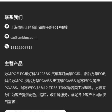
联系我们
上海市松江区佘山镇陶干路701号5幢
cx@cmbloc.com
13122208718
主营产品
万华POE-PC车灯料A1225BK-汽车车灯面罩PC料、烟台万华POE,
烟台万华PC ,烟台万华PC/ABS,电镀级PC/ABS,耐寒硅PC,笔电
PC/ABS、耐寒硅PC,尼龙12 TR55,TR90等各类工程塑料。另设立
分厂为客户提供配色，造粒，改性等服务，满足各个客户不同层次
的需求！