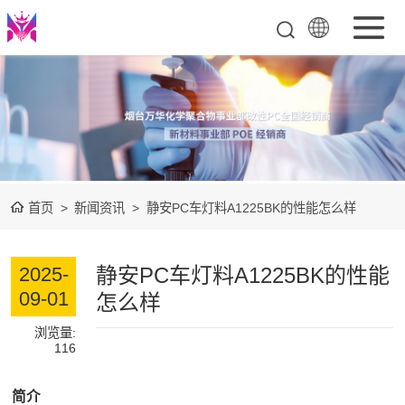
PC(聚碳酸酯)
POE（聚烯烃弹
性体）
PC合金
首页
>
新闻资讯
>
静安PC车灯料A1225BK的性能怎么样
(PC/ABS,PC/PBT,PC/ASA)
PMMA(聚甲基丙
静安PC车灯料A1225BK的性能
2025-
烯酸甲酯)
万华化学PA12车
09-01
怎么样
用塑料
TPU（热塑性聚
浏览量:
116
氨酯树脂）
简介